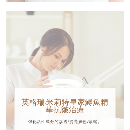
英格瑞·米莉特皇家鱘魚精
華抗皺治療
強化活性成分的滲透/提亮膚色/放鬆。